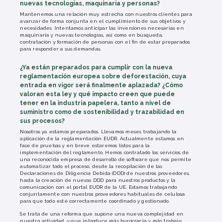
nuevas tecnologías, maquinaria y personas?
Mantenemos una relación muy estrecha con nuestros clientes para
avanzar de forma conjunta en el cumplimiento de sus objetivos y
necesidades. Intentamos anticipar las inversiones necesarias en
maquinaria y nuevas tecnologías, así como en búsqueda,
contratación y formación de personas con el fin de estar preparados
para responder a sus demandas.
¿Ya están preparados para cumplir con la nueva
reglamentación europea sobre deforestación, cuya
entrada en vigor será finalmente aplazada? ¿Cómo
valoran esta ley y qué impacto creen que puede
tener en la industria papelera, tanto a nivel de
suministro como de sostenibilidad y trazabilidad en
sus procesos?
Nosotros ya estamos preparados. Llevamos meses trabajando la
aplicación de la reglamentación EUDR. Actualmente estamos en
fase de pruebas y en breve estaremos listos para la
implementación del reglamento. Hemos contratado los servicios de
una reconocida empresa de desarrollo de software que nos permite
automatizar todo el proceso, desde la recopilación de las
Declaraciones de Diligencia Debida (DDD) de nuestros proveedores,
hasta la creación de nuevas DDD para nuestros productos y la
comunicación con el portal EUDR de la UE. Estamos trabajando
conjuntamente con nuestros proveedores habituales de celulosa
para que todo esté correctamente coordinado y gestionado.
Se trata de una reforma que supone una nueva complejidad en
nuestra actividad, y que introduce más burocracia y más trabajo