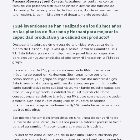
Pascual Gómez y Jordi Canals:
Actualmente, contamos con un
total de 270 personas distribuidas entre nuestras dos fábricas de
Hernani y Burriana, y la sede de Barcelona, donde se encuentran
la dirección, la administración y el departamento comercial.
¿Qué inversiones se han realizado en los últimos años
en las plantas de Burriana y Hernani para mejorar la
capacidad productiva y la calidad del producto?
Destacaría la adquisición en 2014 de la unidad productiva de la
planta de Hernani (Gipuzkoa), que pasó a llamarse Cominter Tisú
S.L. Esta fábrica posee una máquina de papel tisú con capacidad
para producir 25.000 toneladas al año, convirtiéndose en la PM3 del
grupo.
En noviembre de 2019 pusimos en marcha la PM4, una nueva
máquina de papel en Kartogroup (Burriana), junto con una
rebobinadora y un grupo de cogeneración con dos motores de gas.
Esta inversión, de unos 15 millones de euros, nos permitió un salto
tanto cuantitativo como cualitativo, aumentando nuestra capacidad
productiva y mejorando la calidad de nuestro producto. Como
consecuencia, se detuvo la máquina PM1, que comenzaba a quedar
obsoleta. Con esta nueva configuración, nuestra capacidad
productiva es de aproximadamente 85.000 toneladas anuales entre
las tres máquinas.
Ese mismo año también invertimos en una línea de converting de
la marca italiana Perini, la cual nos permite fabricar productos tanto
para el consumidor final como para el mercado industrial.
En 2021 cambiamos el Yankee de la máquina PM2 de Burriana por
uno de acero de Andritz, con un diámetro de 4,2 metros y un ancho