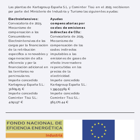
Las plantas de Kartogroup España S.L. y Cominter Tisú en el 2025 recibieron
por parte del Ministerio de Industria y Turismo las siguientes ayudas:
Electrointensivos:
Ayudas
Convocatoria de 2025,
compensatorias por
Mecanismo de
costes de emisiones
compensación a los
indirectas de CO2:
Consumidores
Convocatoria de 2025,
Electrointensivos de los
Mecanismo de
cargos por la financiación
compensación de los
de la retribución
costes indirectos
específica a renovables y
imputables a las
cogeneración de alta
emisiones de gases de
eficiencia y por la
efecto invernadero
financiación adicional en
repercutidas en los
los territorios no
precios de la
peninsulares.
electricidad.
Importe concedido
Importe concedido
Kartogroup España S.L.:
Kartogroup España S.L.:
31.609,25 €
1.399.593,69 €
Importe concedido
Importe concedido
Cominter Tisú S.L.:
Cominter Tisú S.L.:
4.091,97 €
565.170,44 €