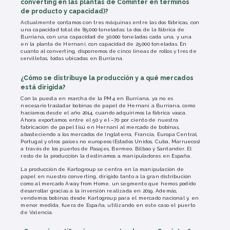
converting en las plantas de Cominter en términos
de producto y capacidad)?
Actualmente contamos con tres máquinas entre las dos fábricas, con
una capacidad total de 85.000 toneladas: la dos de la fábrica de
Burriana, con una capacidad de 30.000 toneladas cada una, y una
en la planta de Hernani, con capacidad de 25.000 toneladas. En
cuanto al converting, disponemos de cinco líneas de rollos y tres de
servilletas, todas ubicadas en Burriana.
¿Cómo se distribuye la producción y a qué mercados
está dirigida?
Con la puesta en marcha de la PM4 en Burriana, ya no es
necesario trasladar bobinas de papel de Hernani a Burriana, como
hacíamos desde el año 2014, cuando adquirimos la fábrica vasca.
Ahora exportamos entre el 50 y el –70 por ciento de nuestra
fabricación de papel tisú en Hernani al mercado de bobinas,
abasteciendo a los mercados de Inglaterra, Francia, Europa Central,
Portugal y otros países no europeos (Estados Unidos, Cuba, Marruecos)
a través de los puertos de Pasajes, Bermeo, Bilbao y Santander. El
resto de la producción la destinamos a manipuladores en España.
La producción de Kartogroup se centra en la manipulación de
papel en nuestro converting, dirigido tanto a la gran distribución
como al mercado Away from Home, un segmento que hemos podido
desarrollar gracias a la inversión realizada en 2019. Además,
vendemos bobinas desde Kartogroup para el mercado nacional y, en
menor medida, fuera de España, utilizando en este caso el puerto
de Valencia.