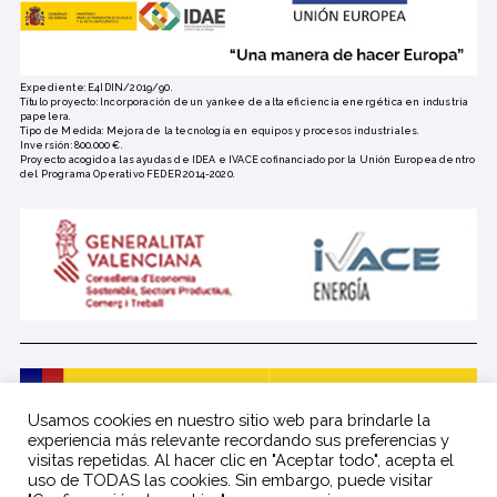
Expediente: E4IDIN/2019/90.
Título proyecto: Incorporación de un yankee de alta eficiencia energética en industria
papelera.
Tipo de Medida: Mejora de la tecnología en equipos y procesos industriales.
Inversión: 800.000 €.
Proyecto acogido a las ayudas de IDEA e IVACE cofinanciado por la Unión Europea dentro
del Programa Operativo FEDER 2014-2020.
Usamos cookies en nuestro sitio web para brindarle la
experiencia más relevante recordando sus preferencias y
visitas repetidas. Al hacer clic en "Aceptar todo", acepta el
uso de TODAS las cookies. Sin embargo, puede visitar
PROYECTO FINANCIADO POR EL