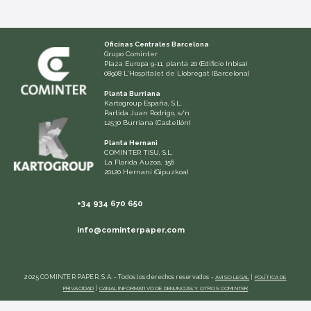
Oficinas Centrales Barcelona
Grupo Cominter
Plaza Europa 9-11, planta 20 (Edificio Inbisa)
08908 L'Hospitalet de Llobregat (Barcelona)
Planta Burriana
Kartogroup España, S.L.
Partida Juan Rodrigo, s/n
12530 Burriana (Castellón)
Planta Hernani
COMINTER TISU, S.L.
La Florida Auzoa, 156
20120 Hernani (Gipuzkoa)
+34 934 670 650
info@cominterpaper.com
2025 COMINTER PAPER, S.A. - Todos los derechos reservados -
AVISO LEGAL
|
POLÍTICA DE
PRIVACIDAD
|
CANAL INFORMATIVO DE DENUNCIAS Y OTROS COMINTER