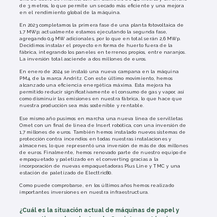
de 3 metros, lo que permite un secado más eficiente y una mejora
en el rendimiento global de la máquina.
En 2023 completamos la primera fase de una planta fotovoltaica de
1,7 MWp; actualmente estamos ejecutando la segunda fase,
agregando 0,9 MW adicionales, por lo que en total serán 2,6 MWp.
Decidimos instalar el proyecto en forma de huerto fuera de la
fábrica, integrando los paneles en terrenos propios, entre naranjos.
La inversión total asciende a dos millones de euros.
En enero de 2024 se instaló una nueva campana en la máquina
PM4, de la marca Andritz. Con este último movimiento, hemos
alcanzado una eficiencia energética máxima. Esta mejora ha
permitido reducir significativamente el consumo de gas y vapor, así
como disminuir las emisiones en nuestra fábrica, lo que hace que
nuestra producción sea más sostenible y rentable.
Ese mismo año pusimos en marcha una nueva línea de servilletas
Omet con un final de línea de Insert robótica, con una inversión de
1,7 millones de euros. También hemos instalado nuevos sistemas de
protección contra incendios en todas nuestras instalaciones y
almacenes, lo que representó una inversión de más de dos millones
de euros. Finalmente, hemos renovado parte de nuestro equipo de
empaquetado y paletizado en el converting gracias a la
incorporación de nuevas empaquetadoras Plus Line y TMC y una
estación de paletizado de Electtric80.
Como puede comprobarse, en los últimos años hemos realizado
importantes inversiones en nuestra infraestructura.
¿Cuál es la situación actual de máquinas de papel y