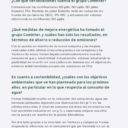
¿Con qué certificaciones cuenta el grupo Cominter?
Contamos con las certificaciones ISO 9001, ISO 14001, ISO 50001,
Ecolabel, FSC, Medalla de plata EcoVadis, Sello de reducción de
huella de car-bono de OECC, IFS HPC, y actualmente estamos
obteniendo la certificación ISO 45001.
¿Qué medidas de mejora energética ha tomado el
grupo Cominter, y cuáles han sido los resultados, en
términos de ahorro o reducción de emisiones?
Con la puesta en marcha de la nueva máquina y las mejoras
realizadas estos últimos cinco años gracias a las campanas y los
Yankees de acero, hemos bajado considerablemente nuestro
consumo de gas y electricidad. Actualmente, estamos estudiando la
posibilidad de invertir en una caldera de biomasa con el objetivo de
eliminar 10.000 toneladas anuales de emisiones de CO2.
En cuanto a sostenibilidad, ¿cuáles son los objetivos
ambientales que se han planteado para los próximos
años, en particular en lo que respecta al consumo de
agua?
Hemos trabajado mucho en la reducción del consumo de agua por
tonelada producida, logrando una disminución del 30 % en los
últimos cinco años. A nivel de consumo eléctrico, las inversiones nos
han permitido reducirlo en un 9 %, y esperamos mejorar esa cifra
con la puesta en marcha de la planta fotovoltaica.
Por otro lado, gracias a la inversión en Yankees y campanas, hemos
mejorado la eficiencia en el consumo de gas por tonelada en un 10