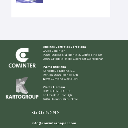
Oficinas Centrales Barcelona
Grupo Cominter
Plaza Europa 9-11, planta 20 (Edificio Inbisa)
08908 L'Hospitalet de Llobregat (Barcelona)
Planta Burriana
Kartogroup España, S.L.
Partida Juan Rodrigo, s/n
12530 Burriana (Castellón)
Planta Hernani
COMINTER TISU, S.L.
La Florida Auzoa, 156
20120 Hernani (Gipuzkoa)
+34 934 670 650
info@cominterpaper.com