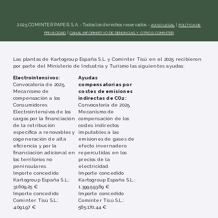
2025 COMINTER PAPER, S.A. - Todos los derechos reservados -
AVISO LEGAL
|
POLÍTICA DE
PRIVACIDAD
|
CANAL INFORMATIVO DE DENUNCIAS Y OTROS COMINTER
Las plantas de Kartogroup España S.L. y Cominter Tisú en el 2025 recibieron
por parte del Ministerio de Industria y Turismo las siguientes ayudas:
Electrointensivos:
Ayudas
Convocatoria de 2025,
compensatorias por
Mecanismo de
costes de emisiones
compensación a los
indirectas de CO2:
Consumidores
Convocatoria de 2025,
Electrointensivos de los
Mecanismo de
cargos por la financiación
compensación de los
de la retribución
costes indirectos
específica a renovables y
imputables a las
cogeneración de alta
emisiones de gases de
eficiencia y por la
efecto invernadero
financiación adicional en
repercutidas en los
los territorios no
precios de la
peninsulares.
electricidad.
Importe concedido
Importe concedido
Kartogroup España S.L.:
Kartogroup España S.L.:
31.609,25 €
1.399.593,69 €
Importe concedido
Importe concedido
Cominter Tisú S.L.:
Cominter Tisú S.L.:
4.091,97 €
565.170,44 €