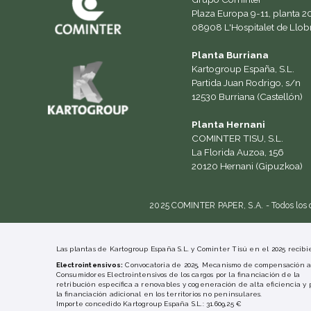
Plaza Europa 9-11, planta 20 
08908 L'Hospitalet de Llob
Planta Burriana
Kartogroup España, S.L.
Partida Juan Rodrigo, s/n
12530 Burriana (Castellón)
Planta Hernani
COMINTER TISU, S.L.
La Florida Auzoa, 156
20120 Hernani (Gipuzkoa)
2025 COMINTER PAPER, S.A. - Todos los 
Las plantas de Kartogroup España S.L. y Cominter Tisú en el 2025 recibie
Electrointensivos:
Convocatoria de 2025, Mecanismo de compensación a 
Consumidores Electrointensivos de los cargos por la financiación de la
retribución específica a renovables y cogeneración de alta eficiencia y 
la financiación adicional en los territorios no peninsulares.
Importe concedido Kartogroup España S.L.: 31.609,25 €