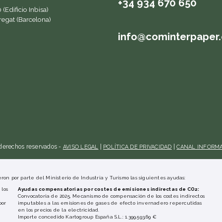
+34 934 670 650
(Edificio Inbisa)
regat (Barcelona)
info@cominterpaper
derechos reservados -
|
|
AVISO LEGAL
POLÍTICA DE PRIVACIDAD
CANAL INFORMA
ron por parte del Ministerio de Industria y Turismo las siguientes ayudas:
los
Ayudas compensatorias por costes de emisiones indirectas de CO2:
Convocatoria de 2025, Mecanismo de compensación de los costes indirectos
por
imputables a las emisiones de gases de efecto invernadero repercutidas
en los precios de la electricidad.
Importe concedido Kartogroup España S.L.: 1.399.593,69 €