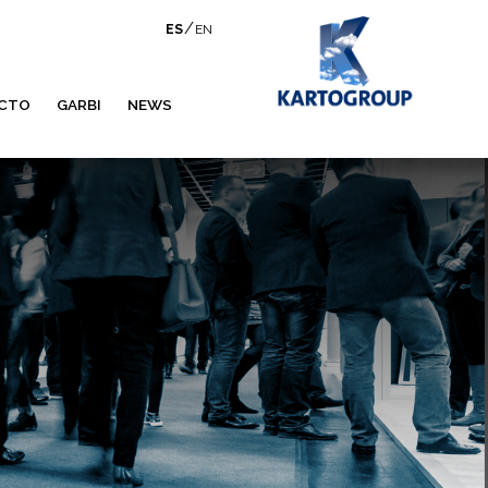
/
ES
EN
CTO
GARBI
NEWS